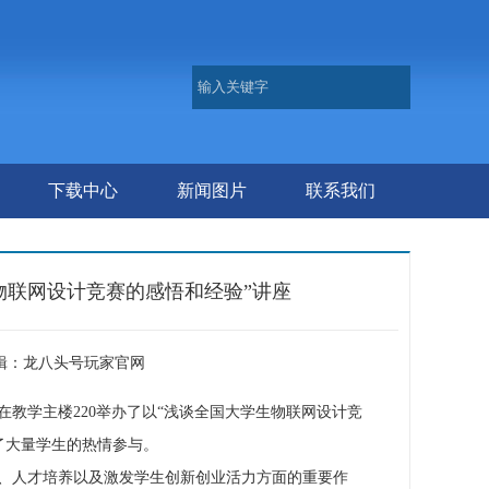
下载中心
新闻图片
联系我们
生物联网设计竞赛的感悟和经验”讲座
最后编辑：龙八头号玩家官网
5日在教学主楼220举办了以“浅谈全国大学生物联网设计竞
了大量学生的热情参与。
、人才培养以及激发学生创新创业活力方面的重要作