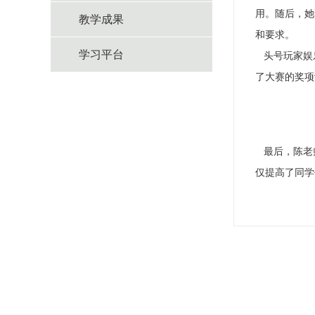
用。随后，她
教学成果
和要求。
学习平台
头号玩家娱乐
了大赛的奖项
最后，陈老
仅提高了同学
友情链接