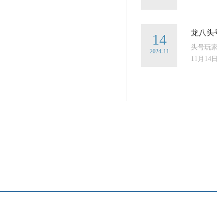
龙八头
14
头号玩家
2024-11
11月14
友情链接
教学单位
党群机构
行政部门
教辅机构
地址：陕西